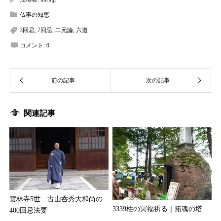
仏事の知恵
3回忌
,
7回忌
,
二元論
,
六道
コメント:
0
関連記事
雲林寺5世 古山呑秀大和尚の
3339柱の冥福祈る｜拓魂の塔
400回忌法要