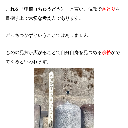
これを「
中道（ちゅうどう）
」と言い、仏教で
さとり
を
目指す上で
大切な考え方
であります。
どっちつかずということではありません。
ものの見方が
広がる
ことで自分自身を見つめる
余裕
がで
てくるといわれます。