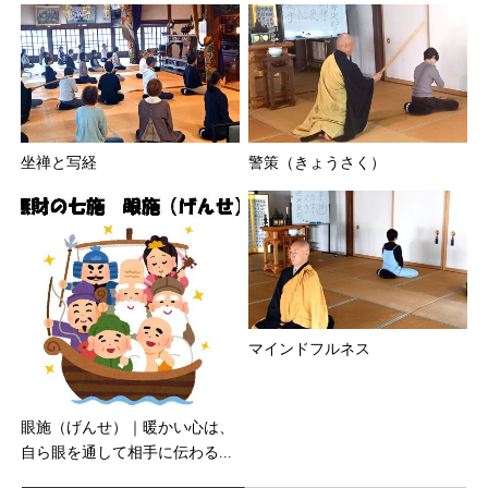
坐禅と写経
警策（きょうさく）
マインドフルネス
眼施（げんせ）｜暖かい心は、
自ら眼を通して相手に伝わる...