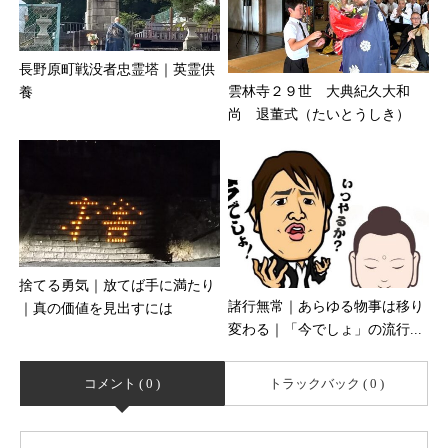
長野原町戦没者忠霊塔｜英霊供
雲林寺２９世 大典紀久大和
養
尚 退董式（たいとうしき）
捨てる勇気｜放てば手に満たり
諸行無常｜あらゆる物事は移り
｜真の価値を見出すには
変わる｜「今でしょ」の流行...
コメント ( 0 )
トラックバック ( 0 )