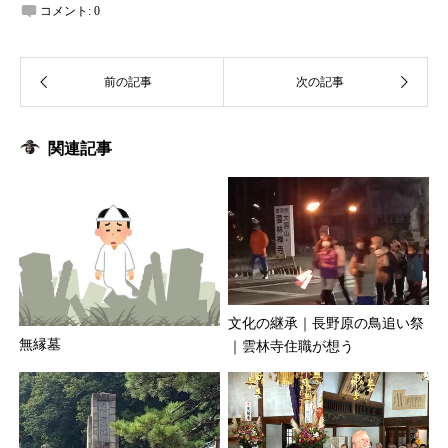
コメント:
0
関連記事
文化の継承｜長野原の鳥追い祭
無縁墓
｜雲林寺住職が想う