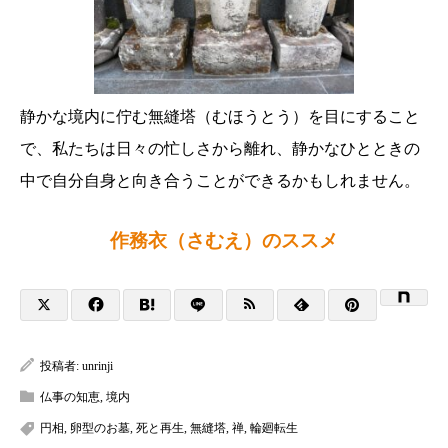
静かな境内に佇む無縫塔（むほうとう）を目にすること
で、私たちは日々の忙しさから離れ、静かなひとときの
中で自分自身と向き合うことができるかもしれません。
作務衣（さむえ）のススメ
投稿者:
unrinji
仏事の知恵
,
境内
円相
,
卵型のお墓
,
死と再生
,
無縫塔
,
禅
,
輪廻転生