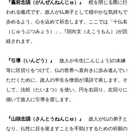
『龕前念誦（がんぜんねんじゅ）』
棺を閉じる際に行
われる儀式です。故人が仏弟子として穏やかな気持ちで
歩めるよう、心を込めて​​祈念します。ここでは「十仏名
（じゅうぶつみょう）」、｢回向文（えこうもん）｣が読
経されます。
『引導（いんどう）』
故人が今生(こんじょう)の未練
等に区切りをつけて、仏の世界へ直向きに歩み進んでい
ただくために、故人の半生を僧侶が漢詩で表します。そ
して、法炬（たいまつ）を使い、円を右回り、左回りに
描いて故人に引導を渡します。
『山頭念誦（さんとうねんじゅ）』
故人が仏の弟子と
なり、仏性に目を覚ますことを手助けするための祈願の