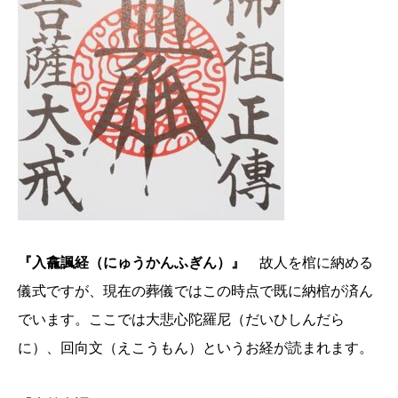
『入龕諷経（にゅうかんふぎん）』
故人を棺に納める
儀式ですが、現在の葬儀ではこの時点で既に納棺が済ん
でいます。ここでは大悲心陀羅尼（だいひしんだら
に）、回向文（えこうもん）というお経が読まれます。