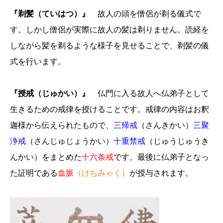
『剃髪（ていはつ）』
故人の頭を僧侶が剃る儀式で
す。しかし僧侶が実際に故人の髪は剃りません。読経を
しながら髪を剃るような様子を見せることで、剃髪の儀
式を行います。
『授戒（じゅかい）』
仏門に入る故人へ仏弟子として
生きるための戒律を授けることです。戒律の内容はお釈
迦様から伝えられたもので、
三帰戒
（さんきかい）
三聚
浄戒
（さんじゅじょうかい）
十重禁戒
（じゅうじゅうき
んかい）をまとめた
十六条戒
です。最後に仏弟子となっ
た証明である
血脈
（けちみゃく）
が授与されます。