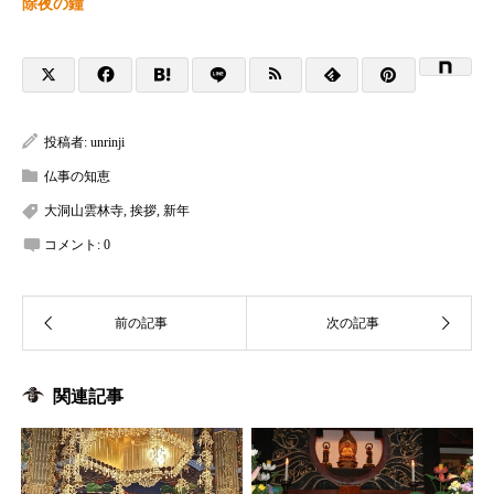
除夜の鐘
投稿者:
unrinji
仏事の知恵
大洞山雲林寺
,
挨拶
,
新年
コメント:
0
関連記事