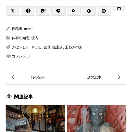
投稿者:
unrinji
仏事の知恵
,
境内
ぎぼうしゅ
,
ぎぼし
,
宝珠
,
擬宝珠
,
玉ねぎの形
コメント:
0
関連記事