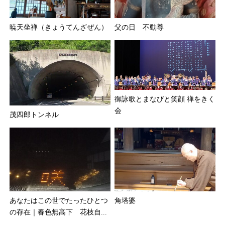
暁天坐禅（きょうてんざぜん）
父の日 不動尊
御詠歌とまなびと笑顔 禅をきく
会
茂四郎トンネル
あなたはこの世でたったひとつ
角塔婆
の存在｜春色無高下 花枝自...